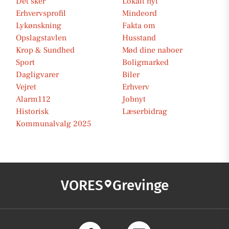
Det sker
Lokalt nyt
Erhvervsprofil
Mindeord
Lykønskning
Fakta om
Opslagstavlen
Husstand
Krop & Sundhed
Mød dine naboer
Sport
Boligmarked
Dagligvarer
Biler
Vejret
Erhverv
Alarm112
Jobnyt
Historisk
Læserbidrag
Kommunalvalg 2025
VORES
Grevinge