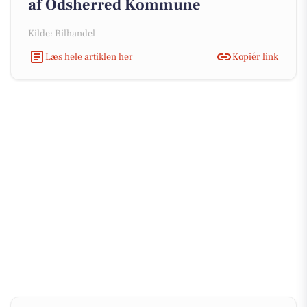
af Odsherred Kommune
Kilde: Bilhandel
Læs hele artiklen her
Kopiér link