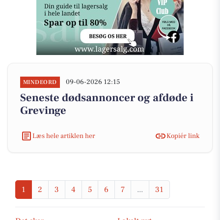
09-06-2026 12:15
MINDEORD
Seneste dødsannoncer og afdøde i
Grevinge
Læs hele artiklen her
Kopiér link
1
2
3
4
5
6
7
...
31