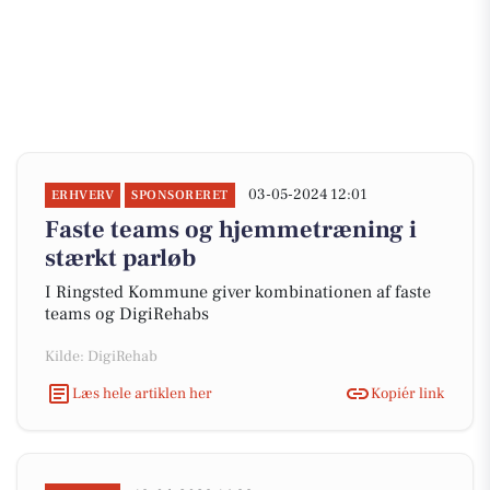
03-05-2024 12:01
ERHVERV
SPONSORERET
Faste teams og hjemmetræning i
stærkt parløb
I Ringsted Kommune giver kombinationen af faste
teams og DigiRehabs
Kilde: DigiRehab
Læs hele artiklen her
Kopiér link