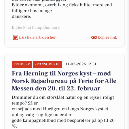
fylder økonomi, overblik og fleksibilitet mere end
tidligere hos mange
danskere.
Kilde: First Camp Danmark
Læs hele artiklen her
Kopiér link
11-02-2026 12:51
ERHVERV
SPONSORERET
Fra Herning til Norges kyst – mød
Norsk Rejsebureau på Ferie for Alle
Messen den 20. til 22. februar
Drømmer du om storslået natur og en rejse i roligt
tempo? Så er
en sejlads med Hurtigruten langs Norges kyst et
oplagt valg – og lige nu er der
gode kampagnetilbud med besparelser på op til 20
%.