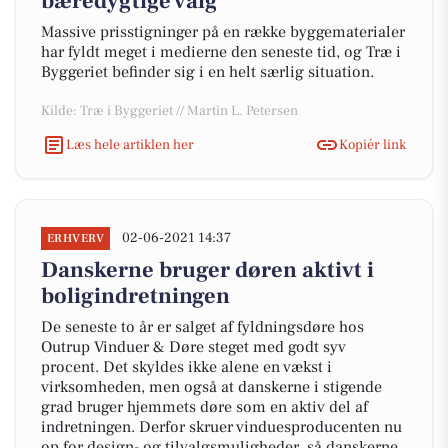
bæredygtige valg
Massive prisstigninger på en række byggematerialer
har fyldt meget i medierne den seneste tid, og Træ i
Byggeriet befinder sig i en helt særlig situation.
Kilde: Træ i Byggeriet // Martin L. Petersen
Læs hele artiklen her
Kopiér link
02-06-2021 14:37
ERHVERV
Danskerne bruger døren aktivt i
boligindretningen
De seneste to år er salget af fyldningsdøre hos
Outrup Vinduer & Døre steget med godt syv
procent. Det skyldes ikke alene en vækst i
virksomheden, men også at danskerne i stigende
grad bruger hjemmets døre som en aktiv del af
indretningen. Derfor skruer vinduesproducenten nu
op for design- og tilvalgsmuligheder, så danskerne