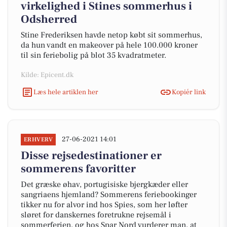
virkelighed i Stines sommerhus i
Odsherred
Stine Frederiksen havde netop købt sit sommerhus,
da hun vandt en makeover på hele 100.000 kroner
til sin feriebolig på blot 35 kvadratmeter.
Kilde: Epicent.dk
Læs hele artiklen her
Kopiér link
27-06-2021 14:01
ERHVERV
Disse rejsedestinationer er
sommerens favoritter
Det græske øhav, portugisiske bjergkæder eller
sangriaens hjemland? Sommerens feriebookinger
tikker nu for alvor ind hos Spies, som her løfter
sløret for danskernes foretrukne rejsemål i
sommerferien, og hos Spar Nord vurderer man, at