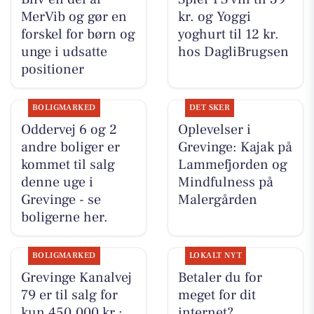
MerVib og gør en
kr. og Yoggi
forskel for børn og
yoghurt til 12 kr.
unge i udsatte
hos DagliBrugsen
positioner
BOLIGMARKED
DET SKER
Oddervej 6 og 2
Oplevelser i
andre boliger er
Grevinge: Kajak på
kommet til salg
Lammefjorden og
denne uge i
Mindfulness på
Grevinge - se
Malergården
boligerne her.
BOLIGMARKED
LOKALT NYT
Grevinge Kanalvej
Betaler du for
79 er til salg for
meget for dit
kun 450.000 kr.:
internet?