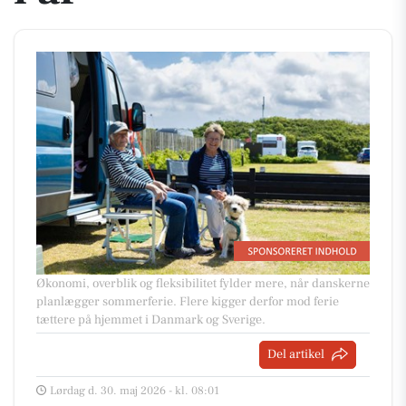
Økonomi, overblik og fleksibilitet fylder mere, når danskerne
planlægger sommerferie. Flere kigger derfor mod ferie
tættere på hjemmet i Danmark og Sverige.
Del artikel
Lørdag d. 30. maj 2026 - kl. 08:01