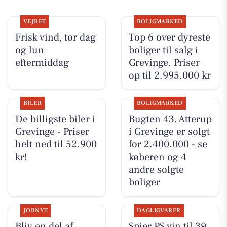
VEJRET
BOLIGMARKED
Frisk vind, tør dag
Top 6 over dyreste
og lun
boliger til salg i
eftermiddag
Grevinge. Priser
op til 2.995.000 kr
BILER
BOLIGMARKED
De billigste biler i
Bugten 43, Atterup
Grevinge - Priser
i Grevinge er solgt
helt ned til 52.900
for 2.400.000 - se
kr!
køberen og 4
andre solgte
boliger
JOBNYT
DAGLIGVARER
Bliv en del af
Spier PS vin til 39