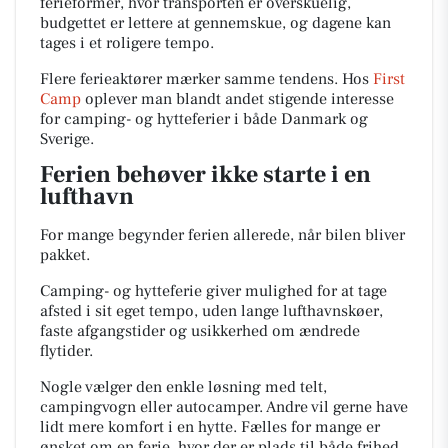
ferieformer, hvor transporten er overskuelig,
budgettet er lettere at gennemskue, og dagene kan
tages i et roligere tempo.
Flere ferieaktører mærker samme tendens. Hos
First
Camp
oplever man blandt andet stigende interesse
for camping- og hytteferier i både Danmark og
Sverige.
Ferien behøver ikke starte i en
lufthavn
For mange begynder ferien allerede, når bilen bliver
pakket.
Camping- og hytteferie giver mulighed for at tage
afsted i sit eget tempo, uden lange lufthavnskøer,
faste afgangstider og usikkerhed om ændrede
flytider.
Nogle vælger den enkle løsning med telt,
campingvogn eller autocamper. Andre vil gerne have
lidt mere komfort i en hytte. Fælles for mange er
ønsket om en ferie, hvor der er plads til både frihed,