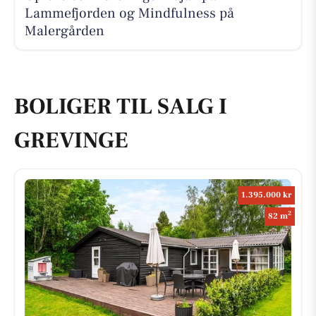
Lammefjorden og Mindfulness på
Malergården
BOLIGER TIL SALG I
GREVINGE
1.395.000 kr
2
82 m