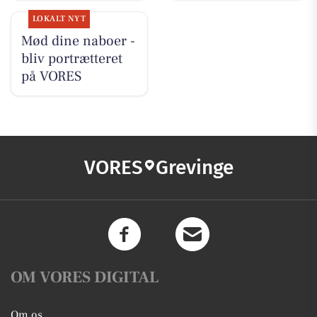
LOKALT NYT
Mød dine naboer -
bliv portrætteret
på VORES
VORES
Grevinge
OM VORES DIGITAL
Om os