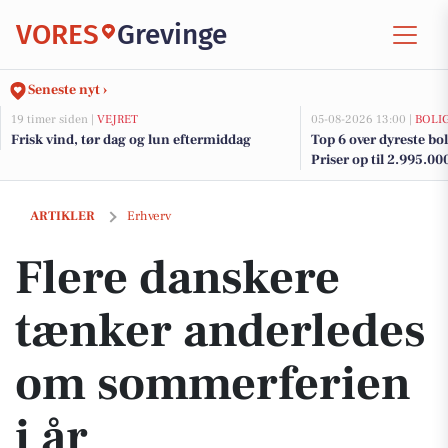
VORES
Grevinge
Seneste nyt ›
19 timer siden |
VEJRET
05-08-2026 13:00 |
BOLI
Frisk vind, tør dag og lun eftermiddag
Top 6 over dyreste boli
Priser op til 2.995.00
Flere danskere tænker anderledes om sommerferien i år
ARTIKLER
Erhverv
Flere danskere
tænker anderledes
om sommerferien
i år