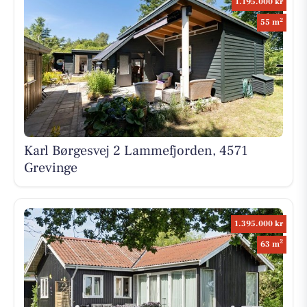
1.195.000 kr
2
55 m
Karl Børgesvej 2 Lammefjorden, 4571
Grevinge
1.395.000 kr
2
63 m