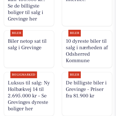
Se de billigste
boliger til salg i
Grevinge her
BILER
BILER
Biler netop sat til
10 dyreste biler til
salg i Grevinge
salg i nærheden af
Odsherred
Kommune
BOLIGMARKED
BILER
Luksus til salg: Ny
De billigste biler i
Holbækvej 14 til
Grevinge - Priser
2.695.000 kr – Se
fra 81.900 kr
Grevinges dyreste
boliger her