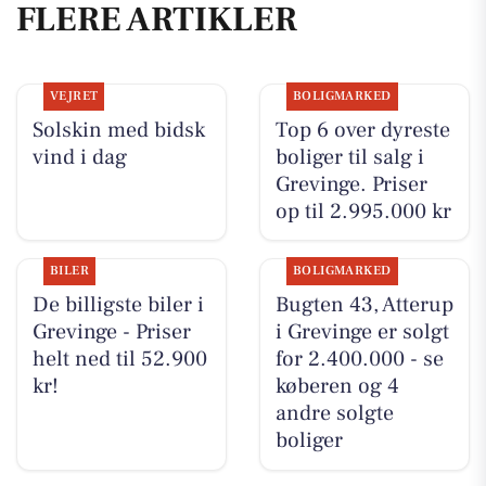
FLERE ARTIKLER
VEJRET
BOLIGMARKED
Solskin med bidsk
Top 6 over dyreste
vind i dag
boliger til salg i
Grevinge. Priser
op til 2.995.000 kr
BILER
BOLIGMARKED
De billigste biler i
Bugten 43, Atterup
Grevinge - Priser
i Grevinge er solgt
helt ned til 52.900
for 2.400.000 - se
kr!
køberen og 4
andre solgte
boliger