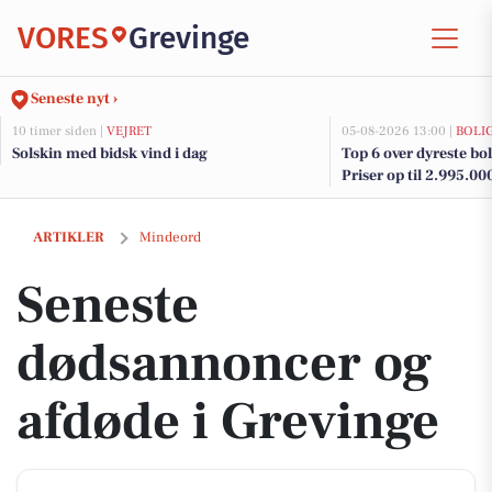
VORES
Grevinge
Seneste nyt ›
10 timer siden |
VEJRET
05-08-2026 13:00 |
BOLI
Solskin med bidsk vind i dag
Top 6 over dyreste boli
Priser op til 2.995.00
Seneste dødsannoncer og afdøde i Grevinge
ARTIKLER
Mindeord
Seneste
dødsannoncer og
afdøde i Grevinge