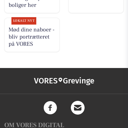
boliger her
LOKALT NYT
Mød dine naboer -
bliv portrætteret
på VORES
VORES
Grevinge
OM VORES DIGITAL