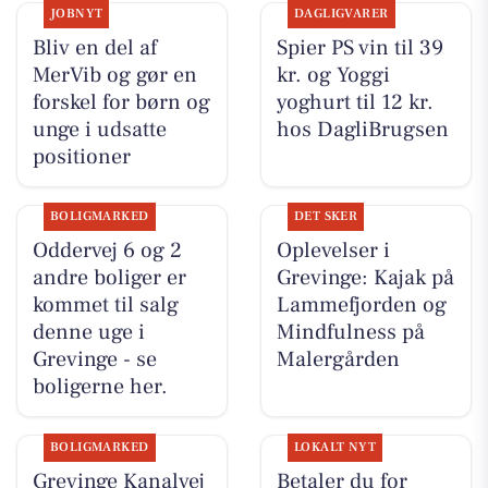
JOBNYT
DAGLIGVARER
Bliv en del af
Spier PS vin til 39
MerVib og gør en
kr. og Yoggi
forskel for børn og
yoghurt til 12 kr.
unge i udsatte
hos DagliBrugsen
positioner
BOLIGMARKED
DET SKER
Oddervej 6 og 2
Oplevelser i
andre boliger er
Grevinge: Kajak på
kommet til salg
Lammefjorden og
denne uge i
Mindfulness på
Grevinge - se
Malergården
boligerne her.
BOLIGMARKED
LOKALT NYT
Grevinge Kanalvej
Betaler du for