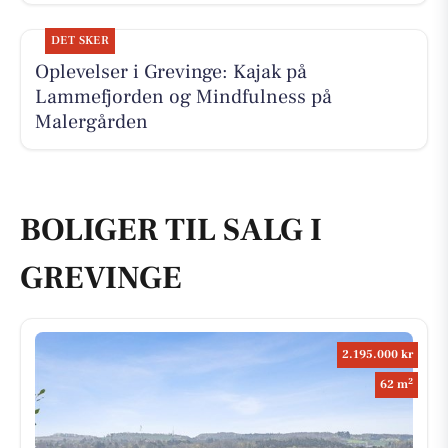
DET SKER
Oplevelser i Grevinge: Kajak på
Lammefjorden og Mindfulness på
Malergården
BOLIGER TIL SALG I
GREVINGE
2.195.000 kr
2
62 m