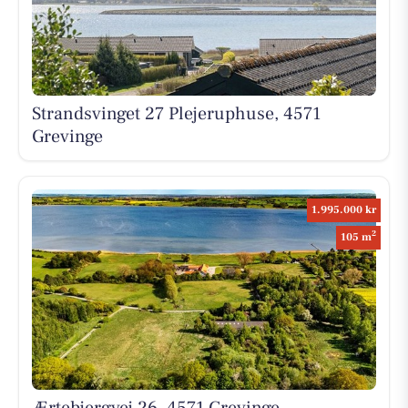
Strandsvinget 27 Plejeruphuse, 4571
Grevinge
1.995.000 kr
2
105 m