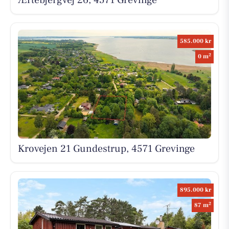
Ærtebjergvej 26, 4571 Grevinge
585.000 kr
2
0 m
Krovejen 21 Gundestrup, 4571 Grevinge
895.000 kr
2
87 m