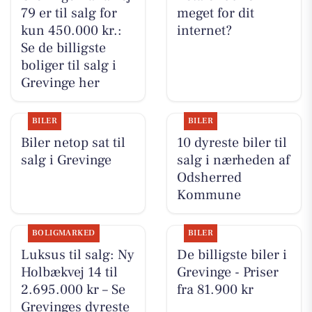
79 er til salg for
meget for dit
kun 450.000 kr.:
internet?
Se de billigste
boliger til salg i
Grevinge her
BILER
BILER
Biler netop sat til
10 dyreste biler til
salg i Grevinge
salg i nærheden af
Odsherred
Kommune
BOLIGMARKED
BILER
Luksus til salg: Ny
De billigste biler i
Holbækvej 14 til
Grevinge - Priser
2.695.000 kr – Se
fra 81.900 kr
Grevinges dyreste