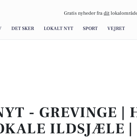
Gratis nyheder fra
dit
lokalområde
V
DET SKER
LOKALT NYT
SPORT
VEJRET
NYT - GREVINGE | 
OKALE ILDSJÆLE |