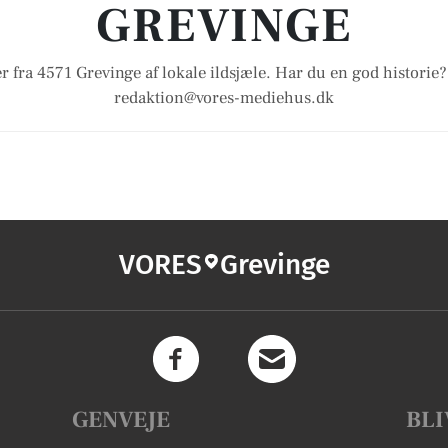
GREVINGE
r fra 4571 Grevinge af lokale ildsjæle. Har du en god historie?
redaktion@vores-mediehus.dk
VORES
Grevinge
GENVEJE
BLI