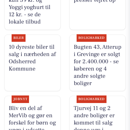
kun 39 kr. og
presser vejret op
Yoggi yoghurt til
12 kr. - se de
lokale tilbud
BILER
BOLIGMARKED
10 dyreste biler til
Bugten 43, Atterup
salg i nærheden af
i Grevinge er solgt
Odsherred
for 2.400.000 - se
Kommune
køberen og 4
andre solgte
boliger
JOBNYT
BOLIGMARKED
Bliv en del af
Tjurvej 11 og 2
MerVib og gør en
andre boliger er
forskel for børn og
kommet til salg
unge i udsatte
denne uge i