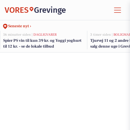
VORES
Grevinge
Seneste nyt ›
56 minutter siden |
DAGLIGVARER
3 timer siden |
BOLIGMA
Spier PS vin til kun 39 kr. og Yoggi yoghurt
Tjurvej 11 og 2 andre
til 12 kr. - se de lokale tilbud
salg denne uge i Grevi