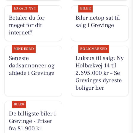
LOKALT NYT
BILER
Betaler du for
Biler netop sat til
meget for dit
salg i Grevinge
internet?
MINDEORD
BOLIGMARKED
Seneste
Luksus til salg: Ny
dødsannoncer og
Holbækvej 14 til
afdøde i Grevinge
2.695.000 kr – Se
Grevinges dyreste
boliger her
BILER
De billigste biler i
Grevinge - Priser
fra 81.900 kr