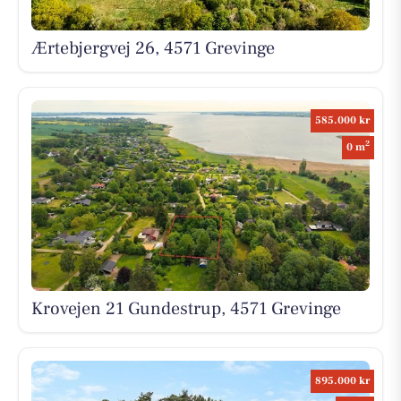
Ærtebjergvej 26, 4571 Grevinge
585.000 kr
2
0 m
Krovejen 21 Gundestrup, 4571 Grevinge
895.000 kr