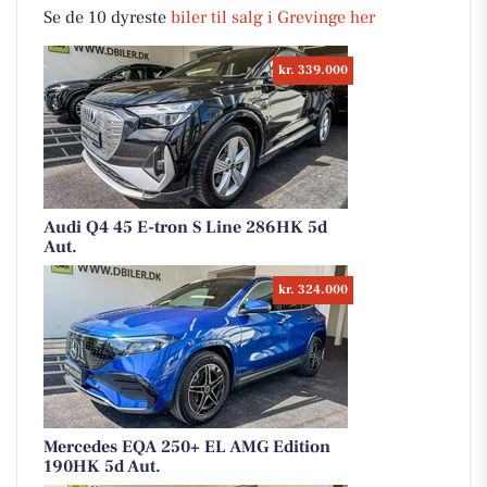
Se de 10 dyreste
biler til salg i Grevinge her
kr. 339.000
Audi Q4 45 E-tron S Line 286HK 5d
Aut.
kr. 324.000
Mercedes EQA 250+ EL AMG Edition
190HK 5d Aut.