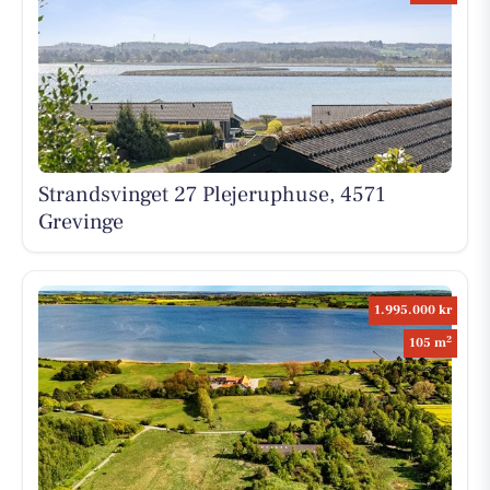
Strandsvinget 27 Plejeruphuse, 4571
Grevinge
1.995.000 kr
2
105 m