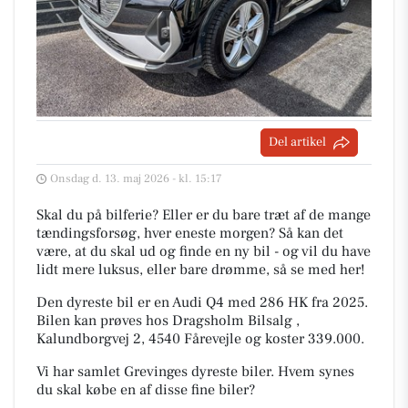
Del artikel
Onsdag d. 13. maj 2026 - kl. 15:17
Skal du på bilferie? Eller er du bare træt af de mange
tændingsforsøg, hver eneste morgen? Så kan det
være, at du skal ud og finde en ny bil - og vil du have
lidt mere luksus, eller bare drømme, så se med her!
Den dyreste bil er en Audi Q4 med 286 HK fra 2025.
Bilen kan prøves hos Dragsholm Bilsalg ,
Kalundborgvej 2, 4540 Fårevejle og koster 339.000.
Vi har samlet Grevinges dyreste biler. Hvem synes
du skal købe en af disse fine biler?