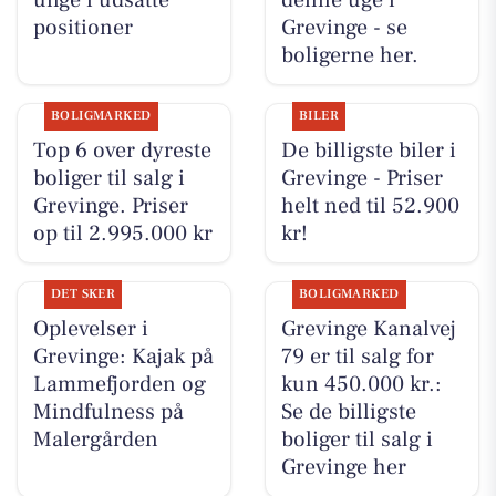
positioner
Grevinge - se
boligerne her.
BOLIGMARKED
BILER
Top 6 over dyreste
De billigste biler i
boliger til salg i
Grevinge - Priser
Grevinge. Priser
helt ned til 52.900
op til 2.995.000 kr
kr!
DET SKER
BOLIGMARKED
Oplevelser i
Grevinge Kanalvej
Grevinge: Kajak på
79 er til salg for
Lammefjorden og
kun 450.000 kr.:
Mindfulness på
Se de billigste
Malergården
boliger til salg i
Grevinge her