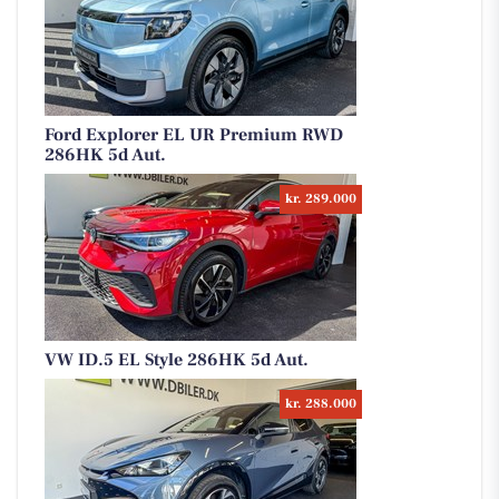
Ford Explorer EL UR Premium RWD
286HK 5d Aut.
kr. 289.000
VW ID.5 EL Style 286HK 5d Aut.
kr. 288.000