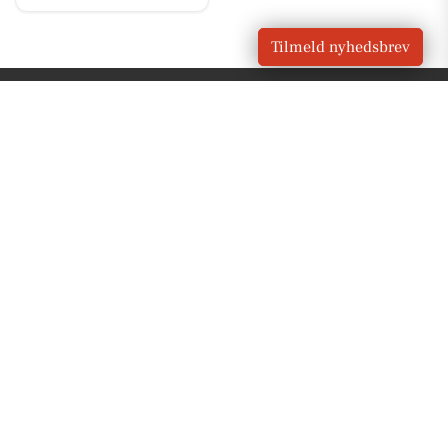
Tilmeld nyhedsbrev
VORES
Grevinge
OM VORES DIGITAL
Om os
For annoncører
Vilkår og Privatlivspolitik
Kontakt VORES Digital
Administrer samtykke