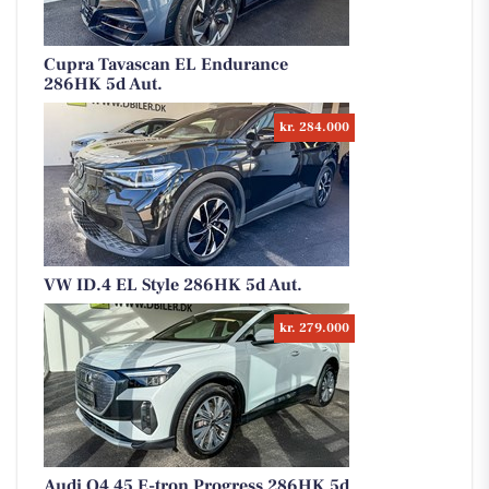
Cupra Tavascan EL Endurance
286HK 5d Aut.
kr. 284.000
VW ID.4 EL Style 286HK 5d Aut.
kr. 279.000
Audi Q4 45 E-tron Progress 286HK 5d