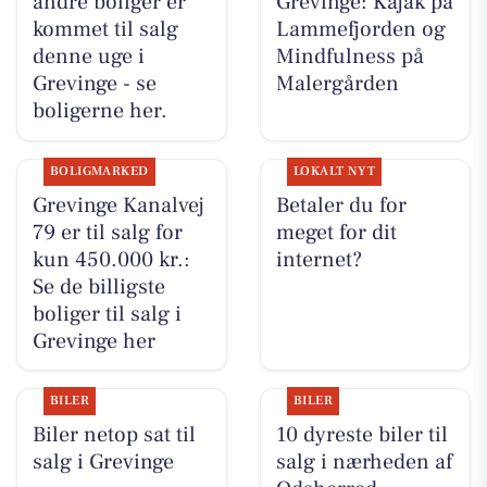
andre boliger er
Grevinge: Kajak på
kommet til salg
Lammefjorden og
denne uge i
Mindfulness på
Grevinge - se
Malergården
boligerne her.
BOLIGMARKED
LOKALT NYT
Grevinge Kanalvej
Betaler du for
79 er til salg for
meget for dit
kun 450.000 kr.:
internet?
Se de billigste
boliger til salg i
Grevinge her
BILER
BILER
Biler netop sat til
10 dyreste biler til
salg i Grevinge
salg i nærheden af