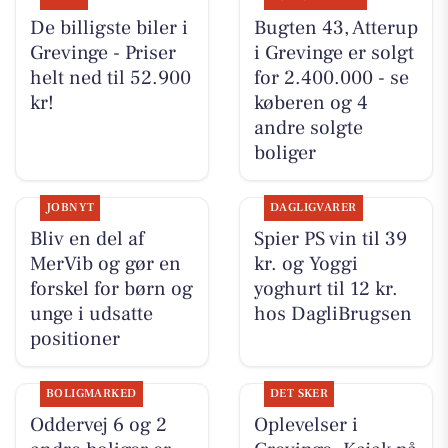
De billigste biler i
Bugten 43, Atterup
Grevinge - Priser
i Grevinge er solgt
helt ned til 52.900
for 2.400.000 - se
kr!
køberen og 4
andre solgte
boliger
JOBNYT
DAGLIGVARER
Bliv en del af
Spier PS vin til 39
MerVib og gør en
kr. og Yoggi
forskel for børn og
yoghurt til 12 kr.
unge i udsatte
hos DagliBrugsen
positioner
BOLIGMARKED
DET SKER
Oddervej 6 og 2
Oplevelser i