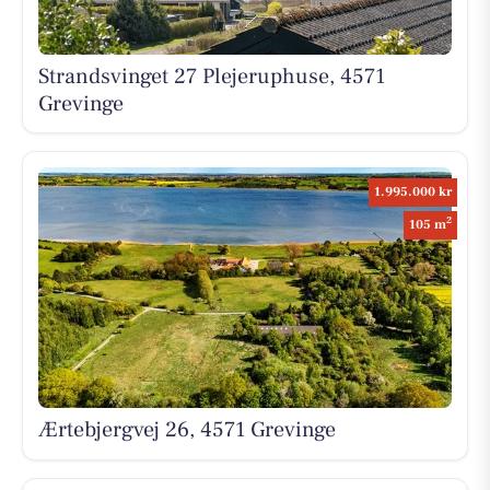
Strandsvinget 27 Plejeruphuse, 4571
Grevinge
1.995.000 kr
2
105 m
Ærtebjergvej 26, 4571 Grevinge