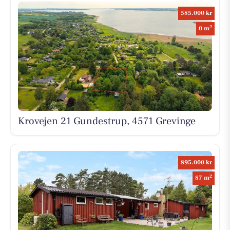
585.000 kr
2
0 m
Krovejen 21 Gundestrup, 4571 Grevinge
895.000 kr
2
87 m