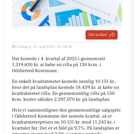
Del artikel
Fredag d. 22. maj 2026 - kl. 08:46
Det kostede i 4. kvartal af 2025 i gennemsnit
1.319.630 kr. at købe en villa på 130 kvm. i
Odsherred Kommune.
En enkelt kvadratmeter kostede nemlig 10.151 kr.,
hvor det på landsplan kostede 18.439 kr. at købe en
kvadratmeter villa. En gennemsnitlig villa på 130
kvm. koster således 2.397.070 kr. på landsplan.
Hvis vi sammenligner den gennemsnitlige salgspris
i Odsherred Kommune det seneste kvartal, så er
kvadratmeterprisen nu 10.151 kr. mod 11.245 kr. i
kvartalet før. Det er et fald på 9,7%. På landsplan er
priserne steget med 2,3% i samme periode.