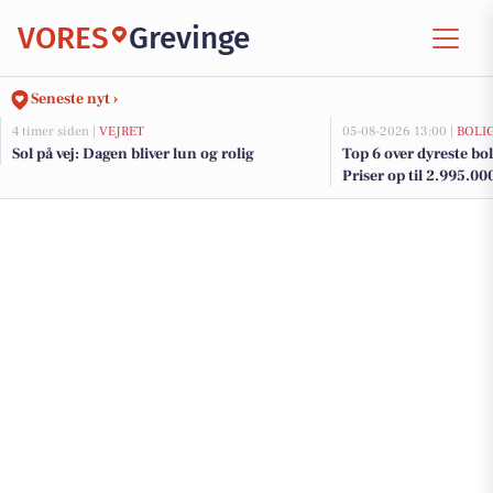
VORES
Grevinge
Seneste nyt ›
4 timer siden |
VEJRET
05-08-2026 13:00 |
BOLI
Sol på vej: Dagen bliver lun og rolig
Top 6 over dyreste boli
Priser op til 2.995.00