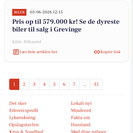
03-06-2026 12:15
BILER
Pris op til 579.000 kr! Se de dyreste
biler til salg i Grevinge
Kilde: Bilhandel
Læs hele artiklen her
Kopiér link
1
2
3
4
5
6
7
...
31
Det sker
Lokalt nyt
Erhvervsprofil
Mindeord
Lykønskning
Fakta om
Opslagstavlen
Husstand
Krop & Sundhed
Mød dine naboer