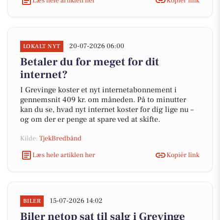
Læs hele artiklen her
Kopiér link
20-07-2026 06:00
LOKALT NYT
Betaler du for meget for dit
internet?
I Grevinge koster et nyt internetabonnement i
gennemsnit 409 kr. om måneden. På to minutter
kan du se, hvad nyt internet koster for dig lige nu –
og om der er penge at spare ved at skifte.
Kilde:
TjekBredbånd
Læs hele artiklen her
Kopiér link
15-07-2026 14:02
BILER
Biler netop sat til salg i Grevinge