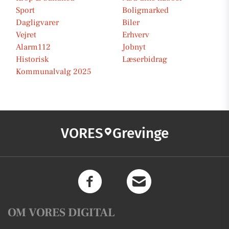
Sport
Boligmarked
Dagligvarer
Biler
Vejret
Erhverv
Alarm112
Jobnyt
Historisk
Læserbidrag
Kommunalvalg 2025
VORES
Grevinge
OM VORES DIGITAL