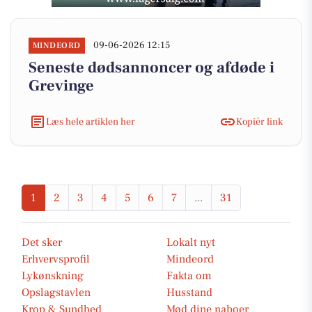
09-06-2026 12:15
MINDEORD
Seneste dødsannoncer og afdøde i
Grevinge
Læs hele artiklen her
Kopiér link
1
2
3
4
5
6
7
...
31
Det sker
Lokalt nyt
Erhvervsprofil
Mindeord
Lykønskning
Fakta om
Opslagstavlen
Husstand
Krop & Sundhed
Mød dine naboer