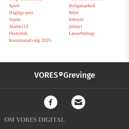
Sport
Boligmarked
Dagligvarer
Biler
Vejret
Erhverv
Alarm112
Jobnyt
Historisk
Læserbidrag
Kommunalvalg 2025
VORES
Grevinge
OM VORES DIGITAL