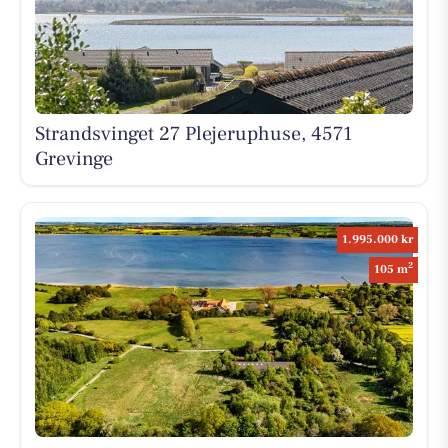
Strandsvinget 27 Plejeruphuse, 4571
Grevinge
1.995.000 kr
2
105 m