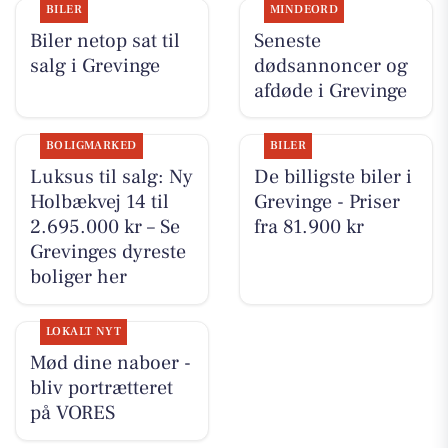
BILER
MINDEORD
Biler netop sat til
Seneste
salg i Grevinge
dødsannoncer og
afdøde i Grevinge
BOLIGMARKED
BILER
Luksus til salg: Ny
De billigste biler i
Holbækvej 14 til
Grevinge - Priser
2.695.000 kr – Se
fra 81.900 kr
Grevinges dyreste
boliger her
LOKALT NYT
Mød dine naboer -
bliv portrætteret
på VORES