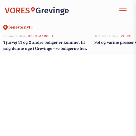
VORES
Grevinge
Seneste nyt ›
2 timer siden |
BOLIGMARKED
10 timer siden |
VEJRET
Tjurvej 11 og 2 andre boliger er kommet til
Sol og varme presser 
salg denne uge i Grevinge - se boligerne her.