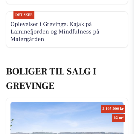
DET SKER
Oplevelser i Grevinge: Kajak på
Lammefjorden og Mindfulness på
Malergården
BOLIGER TIL SALG I
GREVINGE
2.195.000 kr
2
62 m