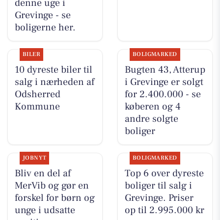
denne uge i
Grevinge - se
boligerne her.
BILER
BOLIGMARKED
10 dyreste biler til
Bugten 43, Atterup
salg i nærheden af
i Grevinge er solgt
Odsherred
for 2.400.000 - se
Kommune
køberen og 4
andre solgte
boliger
JOBNYT
BOLIGMARKED
Bliv en del af
Top 6 over dyreste
MerVib og gør en
boliger til salg i
forskel for børn og
Grevinge. Priser
unge i udsatte
op til 2.995.000 kr