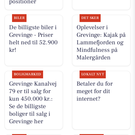
positioner
BILER
DET SKER
De billigste biler i
Oplevelser i
Grevinge - Priser
Grevinge: Kajak på
helt ned til 52.900
Lammefjorden og
kr!
Mindfulness på
Malergården
BOLIGMARKED
LOKALT NYT
Grevinge Kanalvej
Betaler du for
79 er til salg for
meget for dit
kun 450.000 kr.:
internet?
Se de billigste
boliger til salg i
Grevinge her