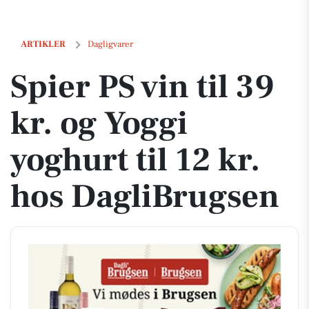
Spier PS vin til 39 kr. og Yoggi yoghurt til 12 kr. hos DagliBrugsen
ARTIKLER
Dagligvarer
Spier PS vin til 39
kr. og Yoggi
yoghurt til 12 kr.
hos DagliBrugsen