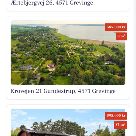
Ærtebjergvej 26, 4571 Grevinge
585.000 kr
2
0 m
Krovejen 21 Gundestrup, 4571 Grevinge
895.000 kr
2
87 m