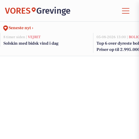
VORES
Grevinge
Seneste nyt ›
8 timer siden |
VEJRET
05-08-2026 13:00 |
BOLI
Solskin med bidsk vind i dag
Top 6 over dyreste boli
Priser op til 2.995.00