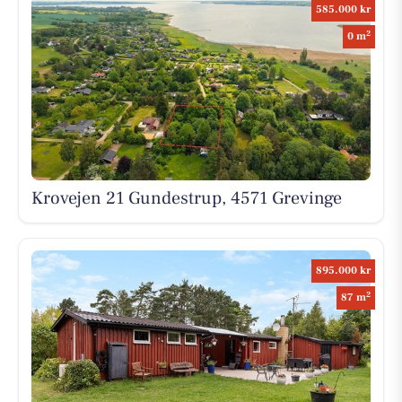
585.000 kr
2
0 m
Krovejen 21 Gundestrup, 4571 Grevinge
895.000 kr
2
87 m