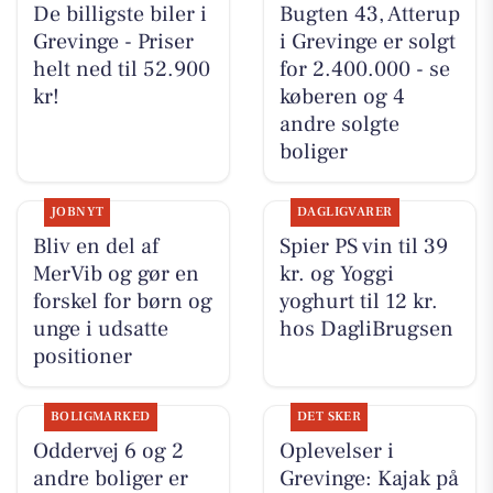
De billigste biler i
Bugten 43, Atterup
Grevinge - Priser
i Grevinge er solgt
helt ned til 52.900
for 2.400.000 - se
kr!
køberen og 4
andre solgte
boliger
JOBNYT
DAGLIGVARER
Bliv en del af
Spier PS vin til 39
MerVib og gør en
kr. og Yoggi
forskel for børn og
yoghurt til 12 kr.
unge i udsatte
hos DagliBrugsen
positioner
BOLIGMARKED
DET SKER
Oddervej 6 og 2
Oplevelser i
andre boliger er
Grevinge: Kajak på