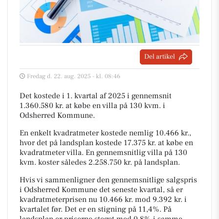
Del artikel
Fredag d. 22. aug. 2025 - kl. 08:46
Det kostede i 1. kvartal af 2025 i gennemsnit
1.360.580 kr. at købe en villa på 130 kvm. i
Odsherred Kommune.
En enkelt kvadratmeter kostede nemlig 10.466 kr.,
hvor det på landsplan kostede 17.375 kr. at købe en
kvadratmeter villa. En gennemsnitlig villa på 130
kvm. koster således 2.258.750 kr. på landsplan.
Hvis vi sammenligner den gennemsnitlige salgspris
i Odsherred Kommune det seneste kvartal, så er
kvadratmeterprisen nu 10.466 kr. mod 9.392 kr. i
kvartalet før. Det er en stigning på 11,4%. På
landsplan er priserne steget med 0,8% i samme