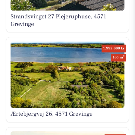
Strandsvinget 27 Plejeruphuse, 4571
Grevinge
1.995.000 kr
2
105 m
Ærtebjergvej 26, 4571 Grevinge