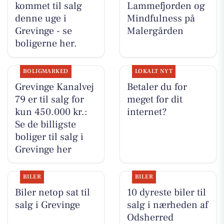
kommet til salg
Lammefjorden og
denne uge i
Mindfulness på
Grevinge - se
Malergården
boligerne her.
BOLIGMARKED
LOKALT NYT
Grevinge Kanalvej
Betaler du for
79 er til salg for
meget for dit
kun 450.000 kr.:
internet?
Se de billigste
boliger til salg i
Grevinge her
BILER
BILER
Biler netop sat til
10 dyreste biler til
salg i Grevinge
salg i nærheden af
Odsherred