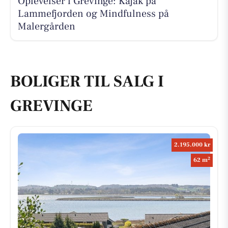
Oplevelser i Grevinge: Kajak på
Lammefjorden og Mindfulness på
Malergården
BOLIGER TIL SALG I
GREVINGE
2.195.000 kr
2
62 m