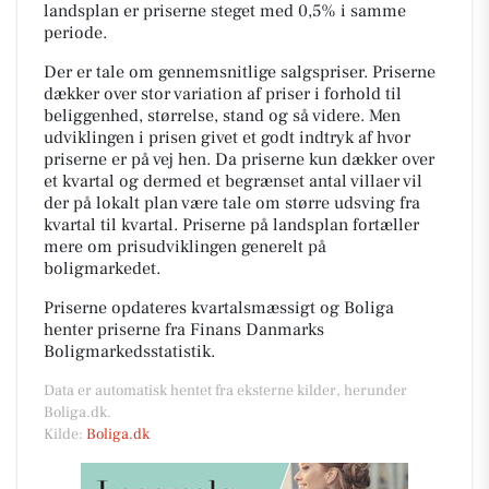
landsplan er priserne steget med 0,5% i samme
periode.
Der er tale om gennemsnitlige salgspriser. Priserne
dækker over stor variation af priser i forhold til
beliggenhed, størrelse, stand og så videre. Men
udviklingen i prisen givet et godt indtryk af hvor
priserne er på vej hen. Da priserne kun dækker over
et kvartal og dermed et begrænset antal villaer vil
der på lokalt plan være tale om større udsving fra
kvartal til kvartal. Priserne på landsplan fortæller
mere om prisudviklingen generelt på
boligmarkedet.
Priserne opdateres kvartalsmæssigt og Boliga
henter priserne fra Finans Danmarks
Boligmarkedsstatistik.
Data er automatisk hentet fra eksterne kilder, herunder
Boliga.dk.
Kilde:
Boliga.dk