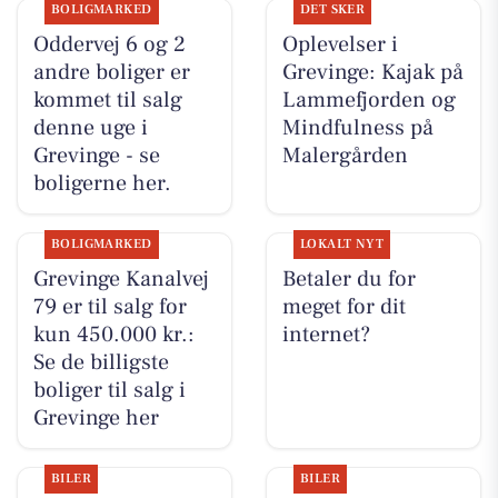
BOLIGMARKED
DET SKER
Oddervej 6 og 2
Oplevelser i
andre boliger er
Grevinge: Kajak på
kommet til salg
Lammefjorden og
denne uge i
Mindfulness på
Grevinge - se
Malergården
boligerne her.
BOLIGMARKED
LOKALT NYT
Grevinge Kanalvej
Betaler du for
79 er til salg for
meget for dit
kun 450.000 kr.:
internet?
Se de billigste
boliger til salg i
Grevinge her
BILER
BILER