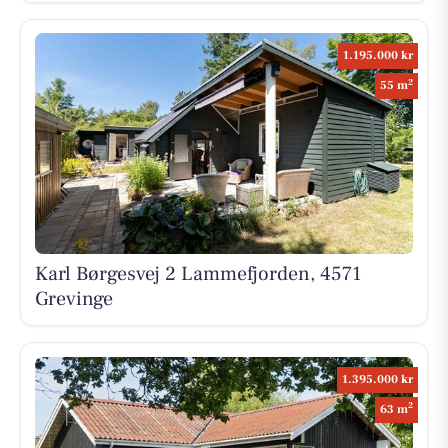
1.195.000 kr
2
55 m
Karl Børgesvej 2 Lammefjorden, 4571
Grevinge
1.395.000 kr
2
63 m