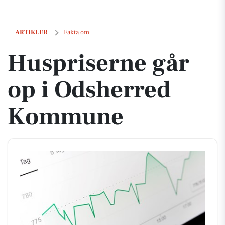
Huspriserne går op i Odsherred Kommune
ARTIKLER
Fakta om
Huspriserne går
op i Odsherred
Kommune