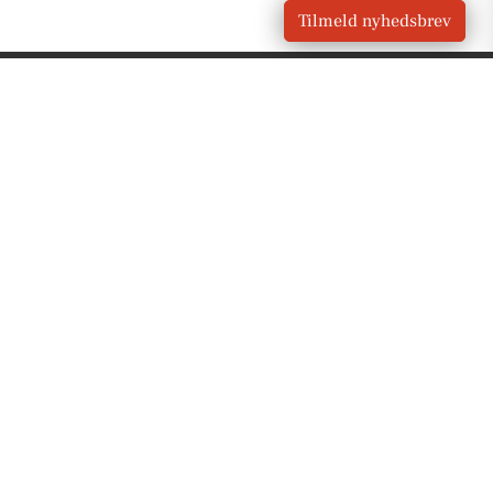
Tilmeld nyhedsbrev
VORES
Grevinge
OM VORES DIGITAL
Om os
For annoncører
Vilkår og Privatlivspolitik
Kontakt VORES Digital
Administrer samtykke