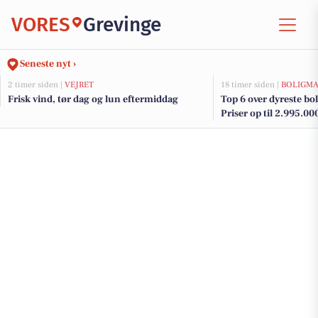
VORES
Grevinge
Seneste nyt ›
2 timer siden |
VEJRET
18 timer siden |
BOLIGM
Frisk vind, tør dag og lun eftermiddag
Top 6 over dyreste boli
Priser op til 2.995.00