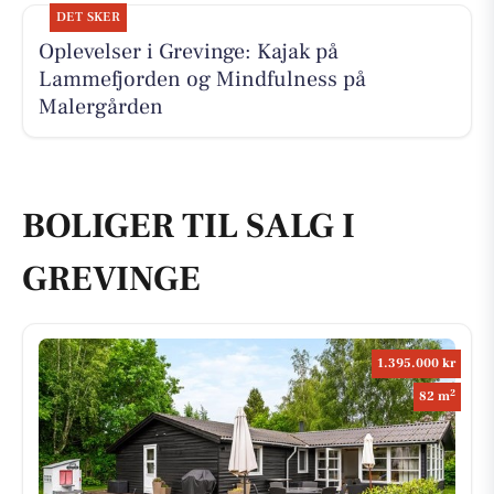
DET SKER
Oplevelser i Grevinge: Kajak på
Lammefjorden og Mindfulness på
Malergården
BOLIGER TIL SALG I
GREVINGE
1.395.000 kr
2
82 m