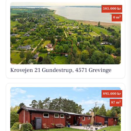
585.000 kr
2
0 m
Krovejen 21 Gundestrup, 4571 Grevinge
895.000 kr
2
87 m