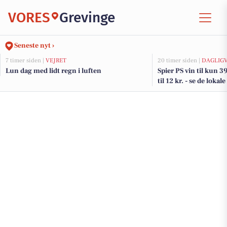
VORES
Grevinge
Seneste nyt ›
7 timer siden |
VEJRET
20 timer siden |
DAGLIG
Lun dag med lidt regn i luften
Spier PS vin til kun 3
til 12 kr. - se de lokale