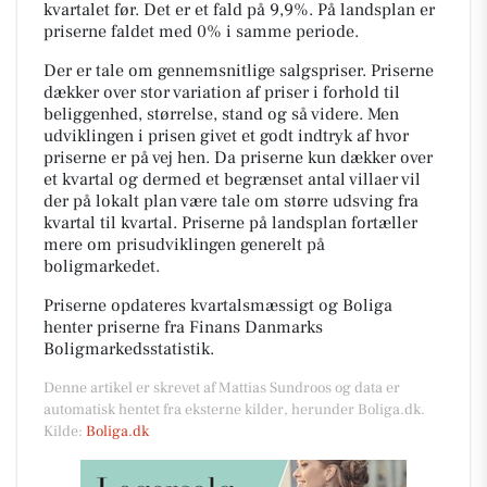
kvartalet før. Det er et fald på 9,9%. På landsplan er
priserne faldet med 0% i samme periode.
Der er tale om gennemsnitlige salgspriser. Priserne
dækker over stor variation af priser i forhold til
beliggenhed, størrelse, stand og så videre. Men
udviklingen i prisen givet et godt indtryk af hvor
priserne er på vej hen. Da priserne kun dækker over
et kvartal og dermed et begrænset antal villaer vil
der på lokalt plan være tale om større udsving fra
kvartal til kvartal. Priserne på landsplan fortæller
mere om prisudviklingen generelt på
boligmarkedet.
Priserne opdateres kvartalsmæssigt og Boliga
henter priserne fra Finans Danmarks
Boligmarkedsstatistik.
Denne artikel er skrevet af Mattias Sundroos og data er
automatisk hentet fra eksterne kilder, herunder Boliga.dk.
Kilde:
Boliga.dk