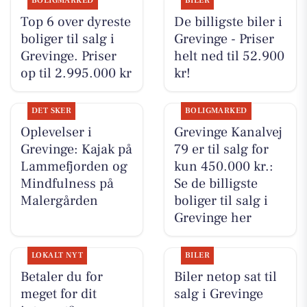
BOLIGMARKED
BILER
Top 6 over dyreste
De billigste biler i
boliger til salg i
Grevinge - Priser
Grevinge. Priser
helt ned til 52.900
op til 2.995.000 kr
kr!
DET SKER
BOLIGMARKED
Oplevelser i
Grevinge Kanalvej
Grevinge: Kajak på
79 er til salg for
Lammefjorden og
kun 450.000 kr.:
Mindfulness på
Se de billigste
Malergården
boliger til salg i
Grevinge her
LOKALT NYT
BILER
Betaler du for
Biler netop sat til
meget for dit
salg i Grevinge