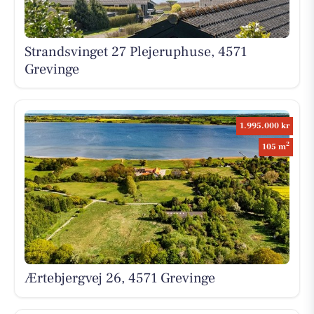
Strandsvinget 27 Plejeruphuse, 4571
Grevinge
1.995.000 kr
2
105 m
Ærtebjergvej 26, 4571 Grevinge