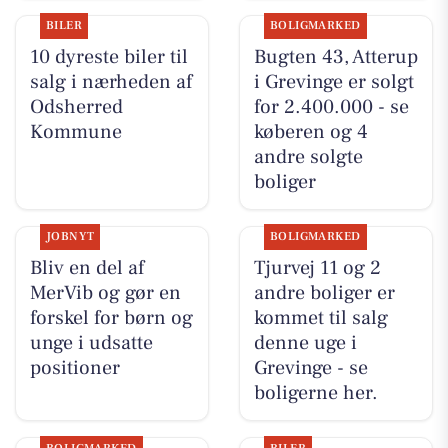
BILER
BOLIGMARKED
10 dyreste biler til
Bugten 43, Atterup
salg i nærheden af
i Grevinge er solgt
Odsherred
for 2.400.000 - se
Kommune
køberen og 4
andre solgte
boliger
JOBNYT
BOLIGMARKED
Bliv en del af
Tjurvej 11 og 2
MerVib og gør en
andre boliger er
forskel for børn og
kommet til salg
unge i udsatte
denne uge i
positioner
Grevinge - se
boligerne her.